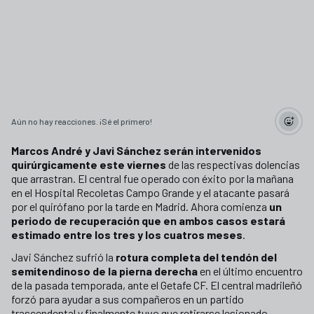
Aún no hay reacciones. ¡Sé el primero!
Marcos André y Javi Sánchez serán intervenidos
quirúrgicamente este viernes
de las respectivas dolencias
que arrastran. El central fue operado con éxito por la mañana
en el Hospital Recoletas Campo Grande y el atacante pasará
por el quirófano por la tarde en Madrid. Ahora comienza
un
periodo de recuperación que en ambos casos estará
estimado entre los tres y los cuatros meses
.
Javi Sánchez sufrió la
rotura completa del tendón del
semitendinoso de la pierna derecha
en el último encuentro
de la pasada temporada, ante el Getafe CF. El central madrileñó
forzó para ayudar a sus compañeros en un partido
trascendental y finalmente tuvo que retirarse lesionado.