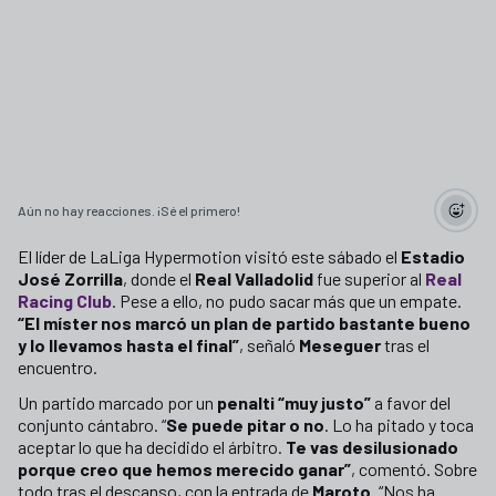
Aún no hay reacciones. ¡Sé el primero!
El líder de LaLiga Hypermotion visitó este sábado el
Estadio
José Zorrilla
, donde el
Real Valladolid
fue superior al
Real
Racing Club
. Pese a ello, no pudo sacar más que un empate.
“El míster nos marcó un plan de partido bastante bueno
y lo llevamos hasta el final”
, señaló
Meseguer
tras el
encuentro.
Un partido marcado por un
penalti “muy justo”
a favor del
conjunto cántabro. “
Se puede pitar o no
. Lo ha pitado y toca
aceptar lo que ha decidido el árbitro.
Te vas desilusionado
porque creo que hemos merecido ganar”
, comentó. Sobre
todo tras el descanso, con la entrada de
Maroto
. “Nos ha