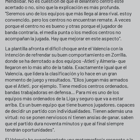
Mendilibar. No es cuestión de que el delantero centro esté
acertado o no, sino que la explicación es más profunda.
"Seremos uno de los equipos que más llega al área rival, estoy
convencido, pero los centros no encuentran remate. A veces
porque el centro no es bueno y otras porque el jugador de
banda contraria, el media punta o los medios centros no
acompañan la jugada. Hay que mejorar en este aspecto".
La plantilla afronta el difícil choque ante el Valencia con la
intención de refrendar su buen comportamiento en Zorrilla,
donde se ha derrotado a dos equipos -Atleti y Almería- que
llegaron en lo más alto de la tabla. Exactamente igual que el
Valencia, que lidera la clasificación y lo hace en un gran
momento de juego y resultados. "Ellos juegan más armados
que el Atleti, por ejemplo. Tiene medios centros ordenados,
bandas trabajadoras en defensa... Para mí es uno de los
equipos más ordenados de la Liga y seguro que va a estar
arriba. Es un buen equipo que tiene buenos jugadores, capaces
de decidir un partido con individualidades. Tienen además una
virtud: no se ponen nerviosos ni tienen ansias de ganar, saben
que el partido dura noventa minutos y que al final siempre
tendrán oportunidades".
El Valencia ha experimentado una metamorfosis respecto a la