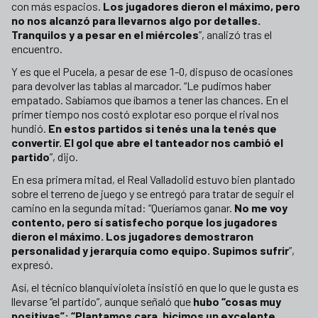
con más espacios.
Los jugadores dieron el máximo, pero
no nos alcanzó para llevarnos algo por detalles.
Tranquilos y a pesar en el miércoles
”, analizó tras el
encuentro.
Y es que el Pucela, a pesar de ese 1-0, dispuso de ocasiones
para devolver las tablas al marcador. “Le pudimos haber
empatado. Sabíamos que íbamos a tener las chances. En el
primer tiempo nos costó explotar eso porque el rival nos
hundió.
En estos partidos si tenés una la tenés que
convertir. El gol que abre el tanteador nos cambió el
partido
”, dijo.
En esa primera mitad, el Real Valladolid estuvo bien plantado
sobre el terreno de juego y se entregó para tratar de seguir el
camino en la segunda mitad: “Queríamos ganar.
No me voy
contento, pero sí satisfecho porque los jugadores
dieron el máximo. Los jugadores demostraron
personalidad y jerarquía como equipo. Supimos sufrir
”,
expresó.
Así, el técnico blanquivioleta insistió en que lo que le gusta es
llevarse “el partido”, aunque señaló que
hubo “cosas muy
positivas”: “Plantamos cara, hicimos un excelente