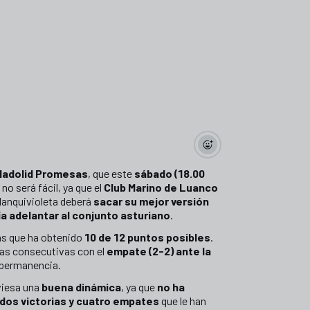
lladolid Promesas
, que este
sábado (18.00
o será fácil, ya que el
Club Marino de Luanco
 blanquivioleta deberá
sacar su mejor versión
ía adelantar al conjunto asturiano
.
las que ha obtenido
10 de 12 puntos posibles
.
ias consecutivas con el
empate (2-2) ante la
 permanencia.
viesa una
buena dinámica
, ya que
no ha
dos victorias y cuatro empates
que le han