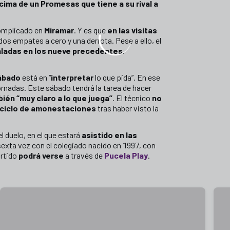
cima de un Promesas que tiene a su rival a
complicado en
Miramar
. Y es que
en las visitas
 dos empates a cero y una derrota. Pese a ello, el
ualadas en los nueve precedentes
.
sábado
está en “
interpretar
lo que pida”. En ese
rnadas. Este sábado tendrá la tarea de hacer
bién “muy claro a lo que juega”
. El técnico
no
ciclo de amonestaciones
tras haber visto la
el duelo, en el que estará
asistido en las
 sexta vez con el colegiado nacido en 1997, con
artido
podrá verse
a través de
Pucela Play
.