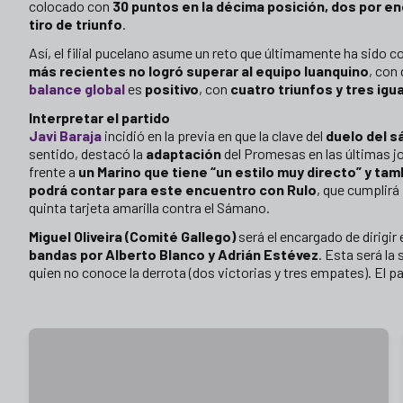
colocado con
30 puntos en la décima posición, dos por en
tiro de triunfo
.
Así, el filial pucelano asume un reto que últimamente ha sido 
más recientes no logró superar al equipo luanquino
, con
balance global
es
positivo
, con
cuatro triunfos y tres ig
Interpretar el partido
Javi Baraja
incidió en la previa en que la clave del
duelo del 
sentido, destacó la
adaptación
del Promesas en las últimas jo
frente a
un Marino que tiene “un estilo muy directo” y tam
podrá contar para este encuentro con Rulo
, que cumplirá
quinta tarjeta amarilla contra el Sámano.
Miguel Oliveira (Comité Gallego)
será el encargado de dirigir 
bandas por Alberto Blanco y Adrián Estévez
. Esta será la
quien no conoce la derrota (dos victorias y tres empates). El p