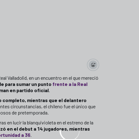
l Valladolid, en un encuentro en el que mereció
 de para sumar un punto
frente a la Real
man en partido oficial
.
do completo, mientras que el delantero
ntes circunstancias, el chileno fue el único que
stosos de pretemporada.
 en lucir la blanquivioleta en el estreno de la
izó en el debut a 14 jugadores, mientras
ortunidad a 36
.