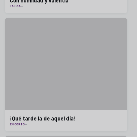
Con humildad y valentía
LALIGA
¡Qué tarde la de aquel día!
EN CORTO