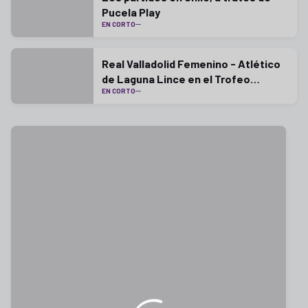
Pucela Play
EN CORTO
Real Valladolid Femenino - Atlético
de Laguna Lince en el Trofeo
EN CORTO
Diputación