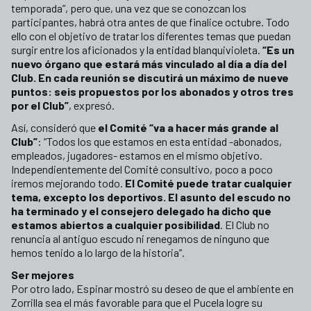
temporada”, pero que, una vez que se conozcan los
participantes, habrá otra antes de que finalice octubre. Todo
ello con el objetivo de tratar los diferentes temas que puedan
surgir entre los aficionados y la entidad blanquivioleta.
“Es un
nuevo órgano que estará más vinculado al día a día del
Club. En cada reunión se discutirá un máximo de nueve
puntos: seis propuestos por los abonados y otros tres
por el Club”
, expresó.
Así, consideró que
el Comité “va a hacer más grande al
Club”
: “Todos los que estamos en esta entidad -abonados,
empleados, jugadores- estamos en el mismo objetivo.
Independientemente del Comité consultivo, poco a poco
iremos mejorando todo.
El Comité puede tratar cualquier
tema, excepto los deportivos. El asunto del escudo no
ha terminado y el consejero delegado ha dicho que
estamos abiertos a cualquier posibilidad
. El Club no
renuncia al antiguo escudo ni renegamos de ninguno que
hemos tenido a lo largo de la historia”.
Ser mejores
Por otro lado, Espinar mostró su deseo de que el ambiente en
Zorrilla sea el más favorable para que el Pucela logre su