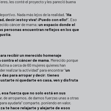
es, les conté el proyecto y les pareció buena
eportivo. Nada más lejos de la realidad. “
Ha
d, decir ¡estoy viva! ¡Puedo con ello!
”. Eso
adecido cáncer de mama;
un espacio donde el
as personas encuentran reflejos en los que
gustia
.
 para recibir un merecido homenaje
ha contra el cáncer de mama
. Merecido porque
lutina a cerca de 60 mujeres quienes han
er realizar la actividad” para encontrar “
un
das para arropar y decir: tienes
starte ni quedarte en casa, ven y disfruta
, esa fuerza que no solo está en sus
tar, de arroparnos, de darnos fuerzas unas a otras
para ayudarla” comparte, poniendo en valor,
za te hace relajarte y alejarte de esos