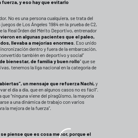
uerza, y eso hay que evitarlo
or. No es una persona cualquiera, se trata del
s juegos de Los Ángeles 1984 en la prueba de C2,
e la Real Órden del Mérito Deportivo, entrenador
vieron en algunas pacientes que el paleo,
rados, llevaba a mejorías enormes
. Eso unido
sincronización dentro y fuera de la embarcación.
onvertido también en deportivo y social”
de bienestar, de familia y buen rollo
” que se
vas, tenemos la liga nacional en la categoría de
abiertas”, un mensaje que refuerza Nachi,
y
r el día a día, que en algunos casos no es fácil”.
 que “ninguna viene del piragüismo, la mayoría
orarse a una dinámica de trabajo con varios
 la mejora de la fuerza”.
 se piense que es cosa menor, porque el