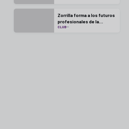
Zorrilla forma a los futuros
profesionales de la
CLUB
industria del fútbol