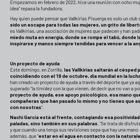
Empezamos en febrero de 2022, hice una reunión con ocho mujer
idea” repasa la fundadora.
Hay quien puede pensar que Vallkirias Pisuerga es solo un club d
sido un escape para todas las mujeres, un grito de liberta
es Vallkirias, una asociación de mujeres que padecen y han p
miedo muta en energía, donde se rompe el tabú, donde l
inspirarse y manos siempre tendidas para vencer a la an
Un proyecto de ayuda
Este domingo, en Zorrilla,
las Vallkirias saltarán al césped
coincidiendo con el 19 de octubre, día mundial en la luc
han creado un proyecto de ayuda a través del deporte que ya ag
superado “la timidez con la que vienen, de decir que no van a pod
proyecto de ayuda, ese apoyo psicológico, esa mano que 
compañeras que han pasado lo mismo y no tienes que asu
con nosotras
”.
Nachi García está al frente, contagiando esa positividad
paladas, sino también en sus palabras
. “Se trata de disfru
y que cuando una tenga sus revisiones sepa que hay una mano 
además, que “
estar en el agua en contacto con la naturale