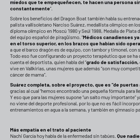
miedos que te empequeñecen, te hacen una persona sin f
constantemente
”.
Sobre los beneficios del Dragon Boat también habla su entrenad
palista vallisoletano Narciso Suárez, medallista olímpico en lo
diploma olímpico en Moscú 1980 y Seúl 1988, Medalla de Plata d
del equipo español de piragüismo. “
Médicos canadienses ya 
en el torso superior, en los brazos que habían sido ope
a que el barco dragón es de equipo, con tambor y timonel, con 
Todo eso fue configurando un proyecto terapéutico que se ha c
cuenta el deportista, quien habla del “
grado de satisfacción, 
vive en Vallkirias, unas mujeres que además “son muy competiti
cáncer de mama”.
Suárez completa, sobre el proyecto, que es “de puertas 
gracias al cual “hemos encontrado una pequeña fórmula para lleva
Y eso que para las mujeres supone “un salto muy importante” ya
no viene del deporte profesional, por lo que no es fácil incorp
entrenamientos en agua a la semana, y también en gimnasio para
Más empatía en el trato al paciente
Nachi García hoy habla de la enfermedad sin tabúes.
Que nadie