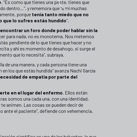
e
. “Es como que tienes una peste, tienes que
iedo dentro…”, y rememora que “a mí muchas
icamente, porque
tenía tanto miedo que no
o que lo sufres estás hundido
”.
, encontrar un foro donde poder hablar sin la
áncer para nada, no es monotema. Nos metemos
stás pendiente de lo que tienes que hacer y no
ita y ahí es momento de desahogo, si surge el
mento que lo necesita”, subraya.
ila de una manera, y cada persona tiene una
 en los que estás hundida” avanza Nachi García
necesidad de empatía por parte del
erte en el lugar del enfermo
. Ellos están
ras somos una cada una, con una identidad,
y te animen. Las cosas se pueden decir de
 ante el paciente”, defiende con vehemencia.
ación científica es uno de los baluartes, la que