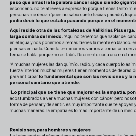
peso que arrastra la palabra cáncer sigue siendo gigant
esconderlo, no te atreves a expresarlo porque tienes tanto m
personas me decían ‘pues no sabía que lo habías pasado’; lóg
podía decir lo que estaba pasando porque en el moment
Aquí reside otra de las fortalezas de Vallkirias Pisuerga
larga sombra del miedo
. “Aquí no tenemos que hablar del c
en el agua y nos ponemos a remar, tienes la mente en blanco, e
piensas en nada. Cuando terminamos vamos a tomar una cervec
tema se habla porque no es tabú, libremente cada una en el mo
“A muchas mujeres las dan quimio, radio, y cada cuerpo lo asim
fuerza interior, muchas mujeres tienen momentos de depresión
para anticipar
lo fundamental que son las revisiones y la 
personal sanitario que atiende
.
“
Lo principal que se tiene que mejorar es la empatía, pon
acostumbrados a ver a muchas mujeres con cáncer pero nosot
forma de pensar y de sentir, es muy importante que te apoyen 
muchas maneras, la empatía es lo más importante de un médico
Revisiones, para hombres y mujeres
La lucha contra el cáncer tiene muchos mecanismos. La investig