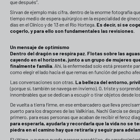
que después”.
Sirvan de ejemplo más cifra, dentro de la enorme fotografía que e
tiempo medio de espera quirúrgico en la especialidad de gineco
días en el Clínico y de 13 en el Río Hortega.
Es decir, si se cog
cogerlo, y para ello son fundamentales las revisiones
.
Un mensaje de optimismo
Dentro del dragón se respira paz. Flotas sobre las aguas 
cayendo en el horizonte, junto a un grupo de mujeres q
finalmente familia
. Ahí, la enfermedad solo está presente par
como elegir el lado hacia el que remas en función del pecho afe
Las conversaciones son otras.
La belleza del entorno, priv
(porque sí, también se navega en invierno). O, triste y sorpren
innombrables que se dedican a escupir o tirar objetos desde l
De vuelta a tierra firme, en ese embarcadero que lleva precisa
puerto para los dragones de las Vallkirias, Nachi García se de
primero, para esas personas que acaban de recibir el feroz diag
para esperarla, ayudarla y recordarla que la vida no se t
piedra en el camino hay que retirarla y seguir para adelan
El último, y aunque pueda parecer paradójico, de agradecimien