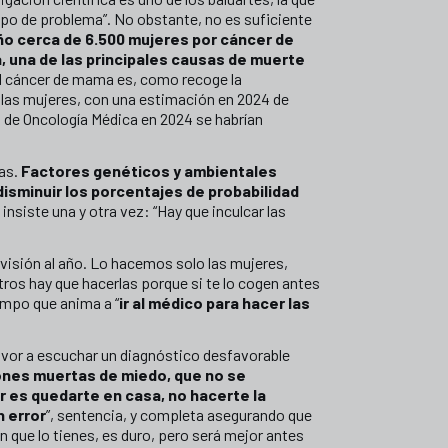
tipo de problema”. No obstante, no es suficiente
ño cerca de 6.500 mujeres por cáncer de
a, una de las principales causas de muerte
El cáncer de mama es, como recoge la
 las mujeres, con una estimación en 2024 de
 de Oncología Médica en 2024 se habrían
tas.
Factores genéticos y ambientales
disminuir los porcentajes de probabilidad
 insiste una y otra vez: “Hay que inculcar las
isión al año. Lo hacemos solo las mujeres,
ros hay que hacerlas porque si te lo cogen antes
iempo que anima a “
ir al médico para hacer las
pavor a escuchar un diagnóstico desfavorable
ones muertas de miedo, que no se
r es quedarte en casa, no hacerte la
n error
”, sentencia, y completa asegurando que
n que lo tienes, es duro, pero será mejor antes