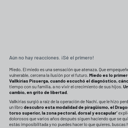
Aún no hay reacciones. ¡Sé el primero!
Miedo. El miedo es una sensación que atenaza. Que empequeñec
vulnerable, cercena la ilusión por el futuro.
Miedo es lo primer
Vallkirias Pisuerga, cuando escuchó el diagnóstico, cá
tiempo con su familia, a no vivir el crecimiento de sus hijos.
Un
cambio, en grito de libertad
.
Vallkirias surgió a raíz de la operación de Nachi, que le hizo pe
un libro
descubro esta modalidad de piragüismo, el Dragon
torso superior, la zona pectoral, dorsal y escapular
” expl
dolorosos que varios años después siguen haciendo que se quie
estás imposibilitada y no puedes hacer lo que quieres, buscas 