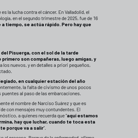
s la lucha contra el cáncer. En Valladolid, el
logía, en el segundo trimestre de 2025, fue de 16
e a tiempo, se actúa rápido. Pero hay que
del Pisuerga, con el sol de la tarde
ue primero son compañeras, luego amigas, y
a los nuevos, y en detalles a priori pequeños,
ctado.
ilegiado, en cualquier estación del año
dentemente, la falta de civismo de unos pocos
os puentes al paso de las embarcaciones.
mente el nombre de Narciso Suárez y que es
spide con mensajes muy contundentes. El
nóstico, a quienes recuerda que “
aquí estamos
ermina, hay que luchar, cuando te toca esta
te porque va a salir
”.
to al proceso. Porque de la enfermedad, afirma