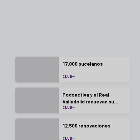
17.000 pucelanos
CLUB
Podoactiva y el Real
Valladolid renuevan su
CLUB
alianza una temporada más
12.500 renovaciones
CLUB