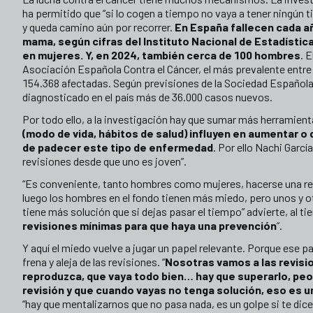
ha permitido que “si lo cogen a tiempo no vaya a tener ningún 
y queda camino aún por recorrer.
En España fallecen cada a
mama, según cifras del Instituto Nacional de Estadístic
en mujeres. Y, en 2024, también cerca de 100 hombres
. 
Asociación Española Contra el Cáncer, el más prevalente entre
154.368 afectadas. Según previsiones de la Sociedad Española
diagnosticado en el país más de 36.000 casos nuevos.
Por todo ello, a la investigación hay que sumar más herramien
(modo de vida, hábitos de salud) influyen en aumentar o 
de padecer este tipo de enfermedad
. Por ello Nachi García
revisiones desde que uno es joven”.
“Es conveniente, tanto hombres como mujeres, hacerse una rev
luego los hombres en el fondo tienen más miedo, pero unos y ot
tiene más solución que si dejas pasar el tiempo” advierte, al t
revisiones mínimas para que haya una prevención
”.
Y aquí el miedo vuelve a jugar un papel relevante. Porque ese 
frena y aleja de las revisiones. “
Nosotras vamos a las revisi
reproduzca, que vaya todo bien… hay que superarlo, peo
revisión y que cuando vayas no tenga solución, eso es u
“hay que mentalizarnos que no pasa nada, es un golpe si te dice