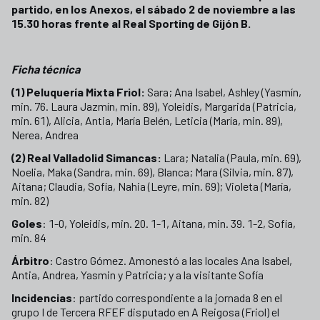
partido, en los Anexos, el sábado 2 de noviembre a las
15.30 horas frente al Real Sporting de Gijón B.
Ficha técnica
(1) Peluquería Mixta Friol:
Sara; Ana Isabel, Ashley (Yasmín,
min. 76. Laura Jazmín, min. 89), Yoleidis, Margarida (Patricia,
min. 61), Alicia, Antia, María Belén, Leticia (María, min. 89),
Nerea, Andrea
(2) Real Valladolid Simancas:
Lara; Natalia (Paula, min. 69),
Noelia, Maka (Sandra, min. 69), Blanca; Mara (Silvia, min. 87),
Aitana; Claudia, Sofía, Nahia (Leyre, min. 69); Violeta (María,
min. 82)
Goles
: 1-0, Yoleidis, min. 20. 1-1, Aitana, min. 39. 1-2, Sofía,
min. 84
Árbitro
: Castro Gómez. Amonestó a las locales Ana Isabel,
Antia, Andrea, Yasmin y Patricia; y a la visitante Sofía
Incidencias
: partido correspondiente a la jornada 8 en el
grupo I de Tercera RFEF disputado en A Reigosa (Friol) el