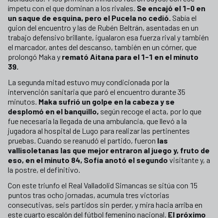
ímpetu con el que dominan a los rivales.
Se encajó el 1-0 en
un saque de esquina, pero el Pucela no cedió.
Sabía el
guion del encuentro y las de Rubén Beltrán, asentadas en un
trabajo defensivo brillante, igualaron esa fuerza rival y también
el marcador, antes del descanso, también en un córner, que
prolongó Maka y
remató Aitana para el 1-1 en el minuto
39.
La segunda mitad estuvo muy condicionada por la
intervención sanitaria que paró el encuentro durante 35
minutos.
Maka sufrió un golpe en la cabeza y se
desplomó en el banquillo,
según recoge el acta, por lo que
fue necesaria la llegada de una ambulancia, que llevó a la
jugadora al hospital de Lugo para realizar las pertinentes
pruebas. Cuando se reanudó el partido, fueron
las
vallisoletanas las que mejor entraron al juego y, fruto de
eso, en el minuto 84, Sofía anotó el segundo
visitante y, a
la postre, el definitivo.
Con este triunfo el Real Valladolid Simancas se sitúa con 15
puntos tras ocho jornadas, acumula tres victorias
consecutivas, seis partidos sin perder, y mira hacia arriba en
este cuarto escalón del fútbol femenino nacional.
El próximo