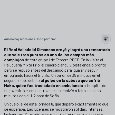
Aún no hay reacciones. ¡Sé el primero!
El Real Valladolid Simancas creyó y logró una remontada
que vale tres puntos en uno de los campos más
complejos
de este grupo I de Tercera RFEF. En la visita al
Peluquería Mixta Friol el cuadro blanquivioleta encajó pronto
pero se repuso antes del descanso para igualar y seguir
empujando hacia el triunfo. Un parón de 35 minutos en el
segundo acto debido
al golpe en la cabeza que sufrió
Maka, quien fue trasladada en ambulancia
al hospital de
Lugo, enfrió el encuentro, que se resolvió a falta de cinco
minutos con el 1-2 obra de Sofía.
Un duelo, el de esta jornada 8, que deparó exactamente lo que
se esperaba. Las lucenses se mostraron sólidas, intensas,
luchadoras. Y los primeros minutos fueron suyos, con ese