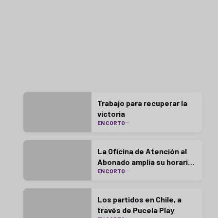
Trabajo para recuperar la
victoria
EN CORTO
La Oficina de Atención al
Abonado amplía su horario
EN CORTO
este lunes
Los partidos en Chile, a
través de Pucela Play