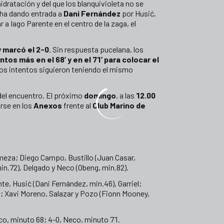
hidratación y del que los blanquivioleta no se
cha dando entrada a
Dani Fernández
por Husić,
a Iago Parente en el centro de la zaga, el
 marcó el 2-0
. Sin respuesta pucelana, los
ntos más en el 68’ y en el 71’ para colocar el
yos intentos siguieron teniendo el mismo
 del encuentro. El próximo
domingo
, a las
12.00
irse en los
Anexos
frente al
Club Marino de
omeza; Diego Campo, Bustillo (Juan Casar,
in.72), Delgado y Neco (Obeng, min.82).
e, Husić (Dani Fernández, min.46), Garriel;
; Xavi Moreno, Salazar y Pozo (Fionn Mooney,
co, minuto 68; 4-0, Neco, minuto 71.