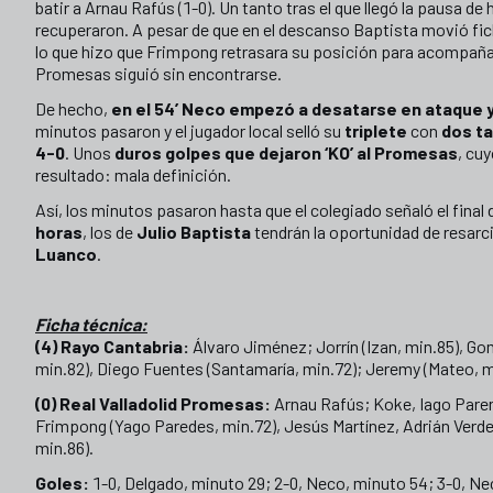
batir a Arnau Rafús (1-0). Un tanto tras el que llegó la pausa de 
recuperaron. A pesar de que en el descanso Baptista movió fi
lo que hizo que Frimpong retrasara su posición para acompañar 
Promesas siguió sin encontrarse.
De hecho,
en el 54’ Neco empezó a desatarse en ataque y
minutos pasaron y el jugador local selló su
triplete
con
dos ta
4-0
. Unos
duros golpes que dejaron ‘KO’ al Promesas
, cu
resultado: mala definición.
Así, los minutos pasaron hasta que el colegiado señaló el final
horas
, los de
Julio Baptista
tendrán la oportunidad de resarc
Luanco
.
Ficha técnica:
(4) Rayo Cantabria:
Álvaro Jiménez; Jorrín (Izan, min.85), G
min.82), Diego Fuentes (Santamaría, min.72); Jeremy (Mateo, m
(0) Real Valladolid Promesas:
Arnau Rafús; Koke, Iago Parent
Frimpong (Yago Paredes, min.72), Jesús Martínez, Adrián Verde
min.86).
Goles:
1-0, Delgado, minuto 29; 2-0, Neco, minuto 54; 3-0, Ne