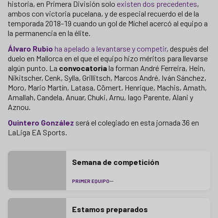
historia, en Primera División solo
existen dos precedentes
,
ambos con victoria pucelana, y de especial recuerdo el de la
temporada 2018-19 cuando un gol de Míchel acercó al equipo a
la permanencia en la élite.
Álvaro Rubio
ha apelado a levantarse y competir
, después del
duelo en Mallorca en el que el equipo hizo méritos para llevarse
algún punto. La
convocatoria
la forman André Ferreira, Hein,
Nikitscher, Cenk, Sylla, Grillitsch, Marcos André, Iván Sánchez,
Moro, Mario Martín, Latasa, Cömert, Henrique, Machis, Amath,
Amallah, Candela, Anuar, Chuki, Arnu, Iago Parente, Alani y
Aznou.
Quintero González
será el colegiado en esta jornada 36 en
LaLiga EA Sports.
Semana de competición
PRIMER EQUIPO
Estamos preparados