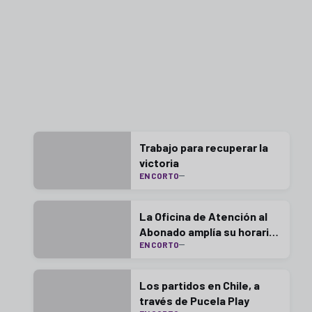
Trabajo para recuperar la
victoria
EN CORTO
La Oficina de Atención al
Abonado amplía su horario
EN CORTO
este lunes
Los partidos en Chile, a
través de Pucela Play