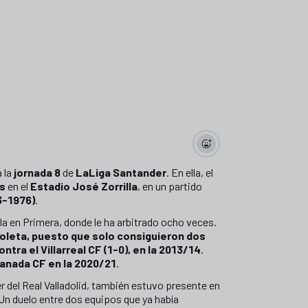
 la
jornada 8
de
LaLiga Santander
. En ella, el
is
en el
Estadio José Zorrilla
, en un partido
3-1976)
.
la en Primera, donde le ha arbitrado ocho veces.
violeta, puesto que solo consiguieron dos
ontra el Villarreal CF (1-0), en la 2013/14
.
ranada CF en la 2020/21
.
 del Real Valladolid, también estuvo presente en
 Un duelo entre dos equipos que ya había