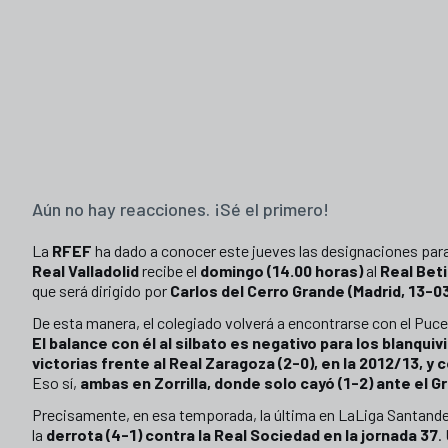
Aún no hay reacciones. ¡Sé el primero!
La
RFEF
ha dado a conocer este jueves las designaciones para
Real Valladolid
recibe el
domingo (14.00 horas)
al
Real Bet
que será dirigido por
Carlos del Cerro Grande (Madrid, 13-0
De esta manera, el colegiado volverá a encontrarse con el Puce
El balance con él al silbato es negativo para los blanqui
victorias frente al Real Zaragoza (2-0), en la 2012/13, y c
Eso sí,
ambas en Zorrilla, donde solo cayó (1-2) ante el G
Precisamente, en esa temporada, la última en LaLiga Santander
la
derrota (4-1) contra la Real Sociedad en la jornada 37
.