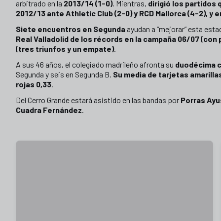
arbitrado en la
2013/14 (1-0)
. Mientras,
dirigió los partidos
2012/13 ante Athletic Club (2-0) y RCD Mallorca (4-2), y en
Siete encuentros en Segunda
ayudan a “mejorar” esta esta
Real Valladolid de los récords en la campaña 06/07 (con p
(tres triunfos y un empate)
.
A sus 46 años, el colegiado madrileño afronta su
duodécima c
Segunda y seis en Segunda B.
Su media de tarjetas amarilla
rojas 0,33
.
Del Cerro Grande estará asistido en las bandas por
Porras Ayu
Cuadra Fernández
.