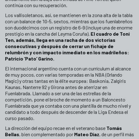
continúa con su recuperación.
Los vallisoletanos, así, se mantienen en la zona alta de la tabla
con un balance de 10-5, sextos, mientras que los fuenlabreños
son duodécimos con un registro de 6-9 (incluye una de enorme
prestigio en la cancha del Leyma Coruña).
El cuadro de Toni
Ten, además, llega en una racha de dos victorias
consecutivas y después de cerrar un fichaje de
relumbrón y con impacto inmediato en los madrileños:
Patricio ‘Pato’ Garino.
El internacional argentino cuenta con un currículum al alcance
de muy pocos, con varias temporadas en la NBA (Orlando
Magic) y otras tantas en la élite europea: Baskonia, Zalgiris
Kaunas, Nanterre 92 y Girona antes de aterrizar en
Fuenlabrada. Llamado a ser una de las estrellas de la
competición, pone el broche de momento a un Baloncesto
Fuenlabrada que ya contaba con una plantilla de mucho nivel y
candidato a todo después de descender de la Liga Endesa el
curso pasado.
La dirección del equipo recae en el veterano base
Tomás
Bellas
, bien complementado por
Mateo Díaz
, de un perfil más