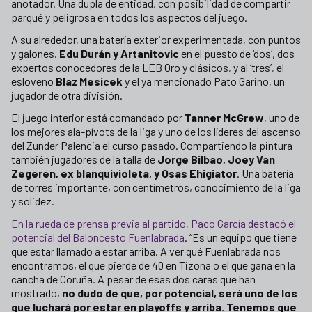
anotador. Una dupla de entidad, con posibilidad de compartir
parqué y peligrosa en todos los aspectos del juego.
A su alrededor, una batería exterior experimentada, con puntos
y galones.
Edu Durán y Artanitovic
en el puesto de ‘dos’, dos
expertos conocedores de la LEB Oro y clásicos, y al ‘tres’, el
esloveno
Blaz Mesicek
y el ya mencionado Pato Garino, un
jugador de otra división.
El juego interior está comandado por
Tanner McGrew
, uno de
los mejores ala-pívots de la liga y uno de los líderes del ascenso
del Zunder Palencia el curso pasado. Compartiendo la pintura
también jugadores de la talla de
Jorge Bilbao, Joey Van
Zegeren, ex blanquivioleta, y Osas Ehigiator
. Una batería
de torres importante, con centímetros, conocimiento de la liga
y solidez.
En la rueda de prensa previa al partido, Paco García destacó el
potencial del Baloncesto Fuenlabrada
. “Es un equipo que tiene
que estar llamado a estar arriba. A ver qué Fuenlabrada nos
encontramos, el que pierde de 40 en Tizona o el que gana en la
cancha de Coruña. A pesar de esas dos caras que han
mostrado,
no dudo de que, por potencial, será uno de los
que luchará por estar en playoffs y arriba. Tenemos que