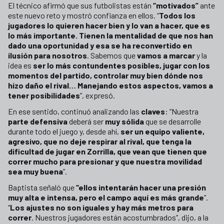
El técnico afirmó que sus futbolistas están
“motivados”
ante
este nuevo reto y mostró confianza en ellos. “
Todos los
jugadores lo quieren hacer bien y lo van a hacer, que es
lo más importante. Tienen la mentalidad de que nos han
dado una oportunidad y esa se ha reconvertido en
ilusión para nosotros
. Sabemos que
vamos a marcar
y la
idea es
ser lo más contundentes posibles, jugar con los
momentos del partido, controlar muy bien dónde nos
hizo daño el rival… Manejando estos aspectos, vamos a
tener posibilidades
”, expresó.
En ese sentido, continuó analizando las
claves
: “Nuestra
parte defensiva
deberá ser
muy sólida
que se desarrolle
durante todo el juego y, desde ahí,
ser un equipo valiente,
agresivo, que no deje respirar al rival, que tenga la
dificultad de jugar en Zorrilla, que vean que tienen que
correr mucho para presionar y que nuestra movilidad
sea muy buena
”.
Baptista señaló que
“ellos intentarán hacer una
presión
muy alta e intensa, pero el campo aquí es más grande
”.
“
Los ajustes no son iguales y hay más metros para
correr
. Nuestros jugadores están acostumbrados”, dijo, a la