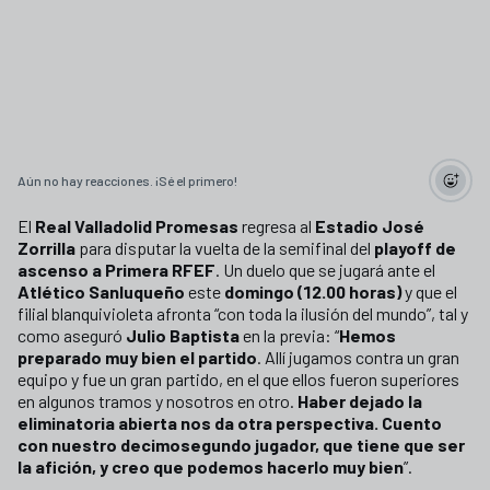
Aún no hay reacciones. ¡Sé el primero!
El
Real Valladolid Promesas
regresa al
Estadio José
Zorrilla
para disputar la vuelta de la semifinal del
playoff de
ascenso a Primera RFEF
. Un duelo que se jugará ante el
Atlético Sanluqueño
este
domingo (12.00 horas)
y que el
filial blanquivioleta afronta “con toda la ilusión del mundo”, tal y
como aseguró
Julio Baptista
en la previa: “
Hemos
preparado muy bien el partido
. Allí jugamos contra un gran
equipo y fue un gran partido, en el que ellos fueron superiores
en algunos tramos y nosotros en otro.
Haber dejado la
eliminatoria abierta nos da otra perspectiva. Cuento
con nuestro decimosegundo jugador, que tiene que ser
la afición, y creo que podemos hacerlo muy bien
”.