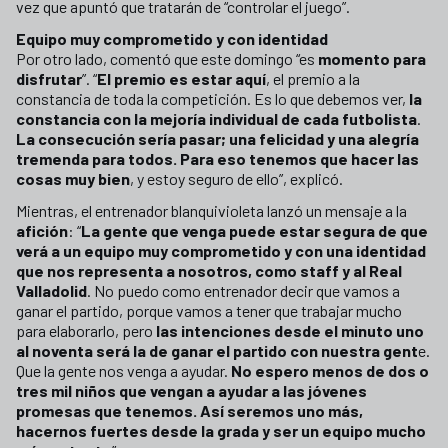
vez que apuntó que tratarán de “controlar el juego”.
Equipo muy comprometido y con identidad
Por otro lado, comentó que este domingo “es
momento para
disfrutar
”. “
El premio es estar aquí
, el premio a la
constancia de toda la competición. Es lo que debemos ver,
la
constancia con la mejoría individual de cada futbolista
.
La consecución sería pasar; una felicidad y una alegría
tremenda para todos. Para eso tenemos que hacer las
cosas muy bien
, y estoy seguro de ello”, explicó.
Mientras, el entrenador blanquivioleta lanzó un mensaje a la
afición
: “
La gente que venga puede estar segura de que
verá a un equipo muy comprometido y con una identidad
que nos representa a nosotros, como staff y al Real
Valladolid
. No puedo como entrenador decir que vamos a
ganar el partido, porque vamos a tener que trabajar mucho
para elaborarlo, pero
las intenciones desde el minuto uno
al noventa será la de ganar el partido con nuestra gent
e.
Que la gente nos venga a ayudar.
No espero menos de dos o
tres mil niños que vengan a ayudar a las jóvenes
promesas que tenemos. Así seremos uno más,
hacernos fuertes desde la grada y ser un equipo mucho