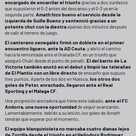
encargado de encarrilar el triunfo
gracias a dos zurdazos
que supusieron el 0-2 antes del descanso y el 0-3 ya en la
segunda parte.
Amath hizo bueno el servicio desde la
izquierda de Guille Bueno y sentenció gracias a un
potente chut con la diestra
apenas dos minutos después
de salir al terreno de juego.
El canterano senegalés firmó un doblete en el primer
encuentro liguero, ante la AD Ceuta
, y abrió el camino
hacia la remontada ante el Granada CF, en un triunfo que
aseguró Chuki desde el punto de penalti.
El del barrio de La
Victoria también anotó en el debut y limpió las telarañas
de El Plantío con un libre directo
de ensueño que supuso
tres puntos. Aparte de los dos en Huesca,
los otros dos
goles de Peter, enrachado, llegaron ante el Real
Sporting y el Málaga CF
.
Una progresión anotadora que tiene este sábado,
ante el FC
Andorra, una nueva oportunidad
de seguir avanzando.
Lamentablemente, debido a su lesión, los goles de Amath
tendrán que esperar por el momento.
El equipo blanquivioleta no marcaba cuatro dianas lejos
de Zorrilla desde el triunfo en el Heliodoro Rodríguez