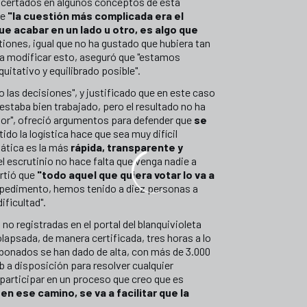
acertados en algunos conceptos de esta
ue
"la cuestión más complicada era el
ue acabar en un lado u otro, es algo que
stiones, igual que no ha gustado que hubiera tan
ara modificar esto, aseguró que "estamos
itativo y equilibrado posible".
las decisiones", y justificado que en este caso
taba bien trabajado, pero el resultado no ha
ejor", ofreció argumentos para defender que
se
tido la logística hace que sea muy difícil
mática es la más
rápida, transparente y
el escrutinio no hace falta que venga nadie a
rtió que
"todo aquel que quiera votar lo va a
 impedimento, hemos tenido a diez personas a
ificultad".
no registradas en el portal del blanquivioleta
lapsada, de manera certificada, tres horas a lo
 abonados se han dado de alta, con más de 3.000
 a disposición para resolver cualquier
 participar en un proceso que creo que es
 ese camino, se va a facilitar que la