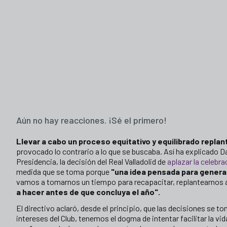
Aún no hay reacciones. ¡Sé el primero!
Llevar a cabo un proceso equitativo y equilibrado repl
provocado lo contrario a lo que se buscaba. Así ha explicado Da
Presidencia, la decisión del Real Valladolid de
aplazar la celebra
medida que se toma porque
"una idea pensada para generar
vamos a tomarnos un tiempo para recapacitar, replantearnos
a hacer antes de que concluya el año".
El directivo aclaró, desde el principio, que las decisiones se 
intereses del Club, tenemos el dogma de intentar facilitar la vid