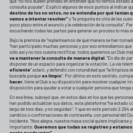
que "no nos duelen prendas en entender que no hemos estado 
consulta popular". Explicó algunos de esos puntos al indicar q
destino de los no votos, no se entendía por qué tenían q
vamos a intentar resolver"
y "la pregunta es otra de las cue
poco plazo entre el anuncio y la celebración de la consulta". P
escuchando todas las partes para generar un proceso lo más equ
Bajo la premisa de "replantearnos de qué manera se han tomado 
"han participado muchas personas y por eso entendíamos que es
sido así y no nos cuesta rectificar, todos queremos un Club m
va a mantener la consulta de manera digital.
"En día de par
disponer de un espacio para organizar la votación. La vía tele
eficiente
" aclaró, y defendió con rotundidad que "la limpieza d
buscarla porque
es limpio
". Por último en este sentido, compa
hacer
, tiene al Club a su disposición para resolver cualquier
disposición para ayudar a votar a cualquier persona que tenga d
En esa línea, subrayó que, en estos días en los que las personas 
han podido actualizar sus datos, esta plataforma "ha estado co
largo de tres días, y no seguidas". Y que en este periodo 2.294
cambios o confirmaciones de contraseña, con personal del Club
incidente. "Nos alegra, nuestra masa social quiere implicarse y
importante.
Queremos que todas se registren y estamos en
gente pueda votar".