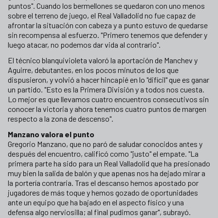
puntos". Cuando los bermellones se quedaron con uno menos
sobre el terreno de juego, el Real Valladolid no fue capaz de
afrontar la situación con cabeza y a punto estuvo de quedarse
sin recompensa al esfuerzo. "Primero tenemos que defender y
luego atacar, no podemos dar vida al contrario".
El técnico blanquivioleta valoró la aportación de Manchev y
Aguirre, debutantes, en los pocos minutos de los que
dispusieron, y volvió a hacer hincapié en lo "difícil" que es ganar
un partido. "Esto es la Primera División y a todos nos cuesta.
Lo mejor es que llevamos cuatro encuentros consecutivos sin
conocer la victoria y ahora tenemos cuatro puntos de margen
respecto a la zona de descenso".
Manzano valora el punto
Gregorio Manzano, que no paró de saludar conocidos antes y
después del encuentro, calificó como "justo" el empate. "La
primera parte ha sido para un Real Valladolid que ha presionado
muy bien la salida de balón y que apenas nos ha dejado mirar a
la portería contraria. Tras el descanso hemos apostado por
jugadores de más toque y hemos gozado de oportunidades
ante un equipo que ha bajado en el aspecto físico y una
defensa algo nerviosilla; al final pudimos ganar", subrayó.