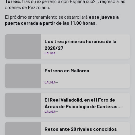
Torres
, tras su experiencia con España sub21, regresó a las
órdenes de Pezzolano.
El próximo entrenamiento se desarrollará
este jueves a
puerta cerrada a partir de las 11.00 horas
.
Los tres primeros horarios de la
2026/27
LALIGA
Estreno en Mallorca
LALIGA
El Real Valladolid, en el I Foro de
Áreas de Psicología de Canteras
LALIGA
LaLiga
Retos ante 20 rivales conocidos