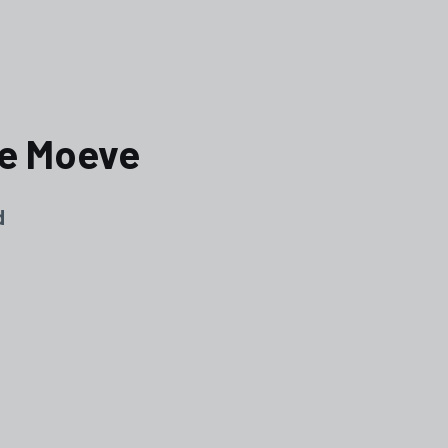
ne Moeve
d