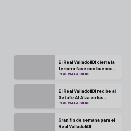
El Real ValladoliDI cierra la
tercera fase con buenos
REAL VALLADOLIDI
resultados
El Real ValladoliDI recibe al
Getafe Al Alza en los
REAL VALLADOLIDI
Anexos
Gran fin de semana para el
Real ValladoliDI