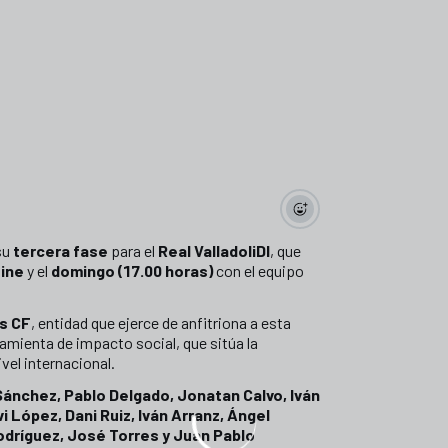
su
tercera fase
para el
Real ValladoliDI
, que
ine
y el
domingo (17.00 horas)
con el equipo
os CF
, entidad que ejerce de anfitriona a esta
mienta de impacto social, que sitúa la
ivel internacional.
ánchez, Pablo Delgado, Jonatan Calvo, Iván
vi López, Dani Ruiz, Iván Arranz, Ángel
odríguez, José Torres y Juan Pablo