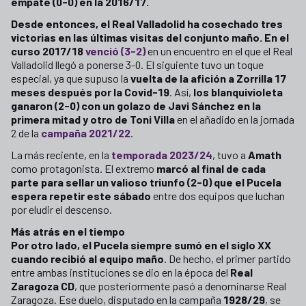
empate (0-0) en la 2016/17.
Desde entonces, el Real Valladolid ha cosechado tres
victorias en las últimas visitas del conjunto maño. En el
curso 2017/18
venció (3-2)
en un encuentro en el que el Real
Valladolid llegó a ponerse 3-0. El siguiente tuvo un toque
especial, ya que supuso la
vuelta de la afición a Zorrilla 17
meses después por la Covid-19
. Así,
los blanquivioleta
ganaron (2-0) con un golazo de Javi Sánchez en la
primera mitad y otro de Toni Villa
en el añadido en la jornada
2 de la
campaña 2021/22
.
La más reciente, en la
temporada 2023/24
, tuvo a
Amath
como protagonista. El extremo
marcó al final de cada
parte para sellar un valioso triunfo (2-0) que el Pucela
espera repetir este sábado
entre dos equipos que luchan
por eludir el descenso.
Más atrás en el tiempo
Por otro lado, el Pucela siempre sumó en el siglo XX
cuando recibió al equipo maño
. De hecho, el primer partido
entre ambas instituciones se dio en la época del
Real
Zaragoza CD
, que posteriormente pasó a denominarse Real
Zaragoza. Ese duelo, disputado en la campaña
1928/29
, se