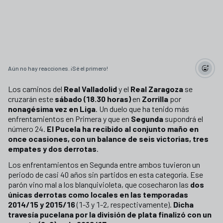
Aún no hay reacciones. ¡Sé el primero!
Los caminos del
Real Valladolid
y el
Real Zaragoza
se
cruzarán este
sábado (18.30 horas)
en
Zorrilla
por
nonagésima vez en Liga
. Un duelo que ha tenido más
enfrentamientos en Primera y que en
Segunda
supondrá el
número 24.
El Pucela ha recibido al conjunto maño en
once ocasiones, con un balance de seis victorias, tres
empates y dos derrotas
.
Los enfrentamientos en Segunda entre ambos tuvieron un
periodo de casi 40 años sin partidos en esta categoría. Ese
parón vino mal a los blanquivioleta, que cosecharon las
dos
únicas derrotas como locales en las temporadas
2014/15 y 2015/16
(1-3 y 1-2, respectivamente).
Dicha
travesía pucelana por la división de plata finalizó con un