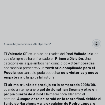
Aún no hay reacciones. ¡Sé el primero!
El
Valencia CF
es uno de los rivales del
Real Valladolid
a los
que siempre se ha enfrentado en
Primera División
. Una
categoría en la que ambos han coincidido
46 temporadas
,
contando la presente, y un
territorio complicado para el
Pucela
, que tan solo pudo cosechar
seis victorias y nueve
empates
a lo largo de la historia.
El último triunfo se produjo en la temporada 2008/09
,
cuando un tempranero
gol de Jonathan Sesma y otro en
propia puerta de Albiol
a la media hora allanaron el
camino.
Aunque este se torció en la recta final, debido al
tanto de Marchena y a la expulsión de Pedro López, el