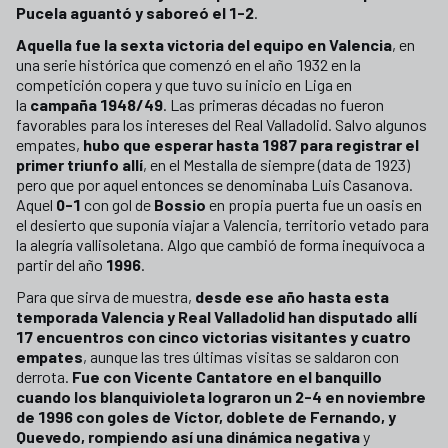
Pucela aguantó y saboreó el 1-2
.
Aquella fue la sexta victoria del equipo en Valencia
, en
una serie histórica que comenzó en el año 1932 en la
competición copera y que tuvo su inicio en Liga en
la
campaña 1948/49
. Las primeras décadas no fueron
favorables para los intereses del Real Valladolid. Salvo algunos
empates,
hubo que esperar hasta 1987 para registrar el
primer triunfo allí
, en el Mestalla de siempre (data de 1923)
pero que por aquel entonces se denominaba Luis Casanova.
Aquel
0-1
con gol de
Bossio
en propia puerta fue un oasis en
el desierto que suponía viajar a Valencia, territorio vetado para
la alegría vallisoletana. Algo que cambió de forma inequívoca a
partir del año
1996
.
Para que sirva de muestra,
desde ese año hasta esta
temporada Valencia y Real Valladolid han disputado allí
17 encuentros con cinco victorias visitantes y cuatro
empates
, aunque las tres últimas visitas se saldaron con
derrota.
Fue con Vicente Cantatore en el banquillo
cuando los blanquivioleta lograron un 2-4 en noviembre
de 1996 con goles de Víctor, doblete de Fernando, y
Quevedo, rompiendo así una dinámica negativa
y