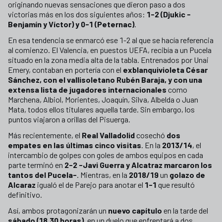
originando nuevas sensaciones que dieron paso a dos
victorias más en los dos siguientes años:
1-2 (Djukic -
Benjamín y Víctor) y 0-1 (Peternac)
.
En esa tendencia se enmarcó ese 1-2 al que se hacía referencia
al comienzo. El Valencia, en puestos UEFA, recibía a un Pucela
situado en la zona media alta de la tabla. Entrenados por Unai
Emery, contaban en portería con el
exblanquivioleta César
Sánchez, con el vallisoletano Rubén Baraja, y con una
extensa lista de jugadores internacionales
como
Marchena, Albiol, Morientes, Joaquín, Silva, Albelda o Juan
Mata, todos ellos titulares aquella tarde. Sin embargo, los
puntos viajaron a orillas del Pisuerga.
Más recientemente, el
Real Valladolid
cosechó
dos
empates en las últimas cinco visitas
. En la
2013/14
, el
intercambio de golpes con goles de ambos equipos en cada
parte terminó en
2-2 -Javi Guerra y Alcatraz marcaron los
tantos del Pucela-
. Mientras, en la
2018/19
un
golazo de
Alcaraz
igualó el de Parejo para anotar el
1-1
que resultó
definitivo.
Así, ambos protagonizarán un
nuevo capítulo
en la tarde del
sábado (18.30 horas)
, en un duelo que enfrentará a dos