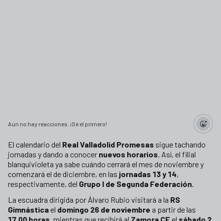
Aún no hay reacciones. ¡Sé el primero!
El calendario del
Real Valladolid Promesas
sigue tachando
jornadas y dando a conocer
nuevos horarios
. Así, el filial
blanquivioleta ya sabe cuándo cerrará el mes de noviembre y
comenzará el de diciembre, en las
jornadas 13 y 14
,
respectivamente, del
Grupo I de Segunda Federación
.
La escuadra dirigida por Álvaro Rubio visitará a la
RS
Gimnástica
el
domingo 26 de noviembre
a partir de las
17.00 horas
, mientras que recibirá al
Zamora CF
el
sábado 2