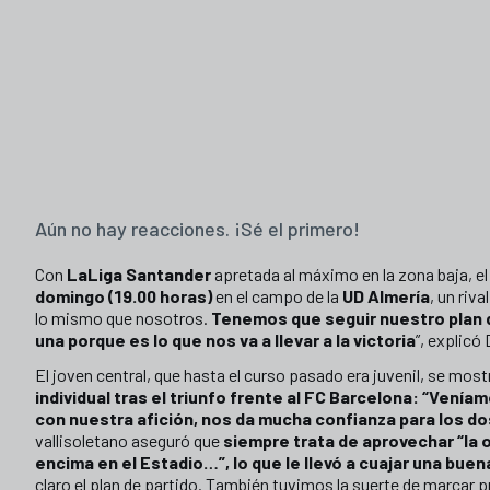
Aún no hay reacciones. ¡Sé el primero!
Con
LaLiga Santander
apretada al máximo en la zona baja, e
domingo (19.00 horas)
en el campo de la
UD Almería
, un riv
lo mismo que nosotros.
Tenemos que seguir nuestro plan de
una porque es lo que nos va a llevar a la victoria
”, explicó
El joven central, que hasta el curso pasado era juvenil, se mos
individual tras el triunfo frente al FC Barcelona: “Veníam
con nuestra afición, nos da mucha confianza para los d
vallisoletano aseguró que
siempre trata de aprovechar “la o
encima en el Estadio…”, lo que le llevó a cuajar una buen
claro el plan de partido. También tuvimos la suerte de marcar pr