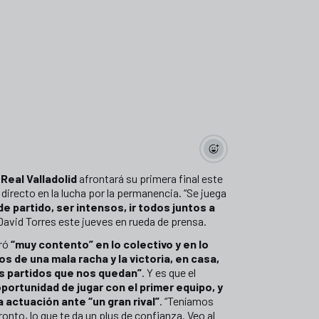
l
Real Valladolid
afrontará su primera final este
al directo en la lucha por la permanencia. “Se juega
 partido, ser intensos, ir todos juntos a
 David Torres este jueves en rueda de prensa.
tró
“muy contento” en lo colectivo y en lo
os de una mala racha y la victoria, en casa,
os partidos que nos quedan”
. Y es que el
portunidad de jugar con el primer equipo, y
a actuación ante “un gran rival”
. “Teníamos
onto, lo que te da un plus de confianza. Veo al