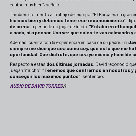
equipo muy bien”, señaló.
También dio mérito al trabajo del equipo. “El Barça es un gran e
hicimos bien y debemos tener ese reconocimiento
”, dijo
de arena
, a pesar de no jugar de inicio.
“Estaba en el banqui
a nada, ni a pensar. Una vez que sales te vas calmando y 
Además, cuenta con la experiencia en casa de su padre, un
Jav
siempre me dice que sea como soy, que es lo que me ha l
oportunidad. Que disfrute, que sea yo mismo y humilde 
Respecto a estas
dos últimas jornadas
, David reconoció qu
juegan “mucho”.
“Tenemos que centrarnos en nosotros y ga
conseguir los máximos puntos”
, sentenció.
AUDIO DE DAVID TORRES