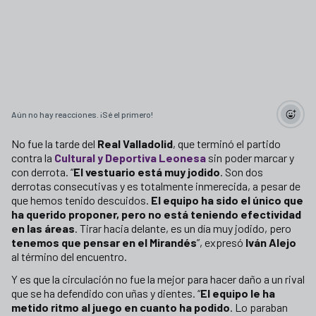
Aún no hay reacciones. ¡Sé el primero!
No fue la tarde del
Real Valladolid
, que terminó el partido
contra la
Cultural y Deportiva Leonesa
sin poder marcar y
con derrota. “
El vestuario está muy jodido
. Son dos
derrotas consecutivas y es totalmente inmerecida, a pesar de
que hemos tenido descuidos.
El equipo ha sido el único que
ha querido proponer, pero no está teniendo efectividad
en las áreas
. Tirar hacia delante, es un día muy jodido, pero
tenemos que pensar en el Mirandés
”, expresó
Iván Alejo
al término del encuentro.
Y es que la circulación no fue la mejor para hacer daño a un rival
que se ha defendido con uñas y dientes. “
El equipo le ha
metido ritmo al juego en cuanto ha podido
. Lo paraban