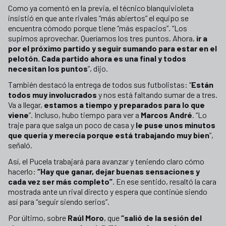
Como ya comentó en la previa, el técnico blanquivioleta
insistió en que ante rivales “más abiertos” el equipo se
encuentra cómodo porque tiene “más espacios”. “Los
supimos aprovechar. Queríamos los tres puntos. Ahora,
ir a
por el próximo partido y seguir sumando para estar en el
pelotón. Cada partido ahora es una final y todos
necesitan los puntos
”, dijo.
También destacó la entrega de todos sus futbolistas: “
Están
todos muy involucrados
y nos está faltando sumar de a tres.
Va a llegar,
estamos a tiempo y preparados para lo que
viene
”. Incluso, hubo tiempo para ver a
Marcos André
. “Lo
traje para que salga un poco de casa y
le puse unos minutos
que quería y merecía porque está trabajando muy bien
”,
señaló.
Así, el Pucela trabajará para avanzar y teniendo claro cómo
hacerlo:
“Hay que ganar, dejar buenas sensaciones y
cada vez ser más completo”
. En ese sentido, resaltó la cara
mostrada ante un rival directo y espera que continúe siendo
así para “seguir siendo serios”.
Por último, sobre
Raúl Moro
, que
“salió de la sesión del