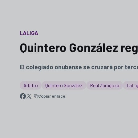
LALIGA
Quintero González regr
El colegiado onubense se cruzará por terce
Árbitro
Quintero González
Real Zaragoza
LaLi
Copiar enlace