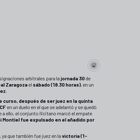
ignaciones arbitrales para la
jornada 30
de
al Zaragoza
el
sábado (18.30 horas)
, en un
lez
.
e curso, después de ser juez en la quinta
 CF
en un duelo en el que se adelantó y se quedó
e a ello, el conjunto ilicitano marcó el empate
i Montiel fue expulsado en el añadido por
, ya que también fue juez en la
victoria (1-