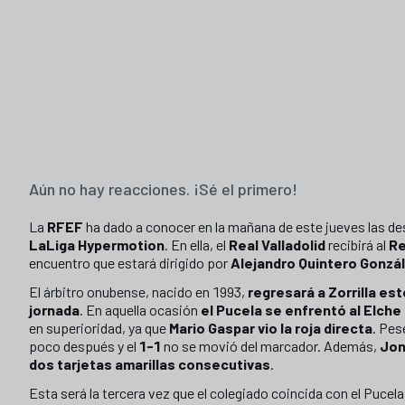
Aún no hay reacciones. ¡Sé el primero!
La
RFEF
ha dado a conocer en la mañana de este jueves las des
LaLiga Hypermotion
. En ella, el
Real Valladolid
recibirá al
Re
encuentro que estará dirigido por
Alejandro Quintero Gonzá
El árbitro onubense, nacido en 1993,
regresará a Zorrilla est
jornada
. En aquella ocasión
el Pucela se enfrentó al Elche
en superioridad, ya que
Mario Gaspar vio la roja directa
. Pes
poco después y el
1-1
no se movió del marcador. Además,
Jon
dos tarjetas amarillas consecutivas
.
Esta será la tercera vez que el colegiado coincida con el Pucela