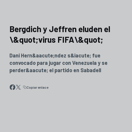
Bergdich y Jeffren eluden el
\&quot;virus FIFA\&quot;
Dani Hern&aacute;ndez s&iacute; fue
convocado para jugar con Venezuela y se
perder&aacute; el partido en Sabadell
Copiar enlace