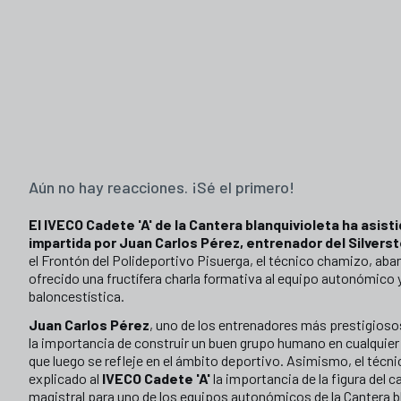
Aún no hay reacciones. ¡Sé el primero!
El IVECO Cadete 'A' de la Cantera blanquivioleta ha asist
impartida por Juan Carlos Pérez, entrenador del Silvers
el Frontón del Polideportivo Pisuerga, el técnico chamizo, aba
ofrecido una fructífera charla formativa al equipo autonómico
baloncestística.
Juan Carlos Pérez
, uno de los entrenadores más prestigiosos 
la importancia de construir un buen grupo humano en cualquier 
que luego se refleje en el ámbito deportivo. Asimismo, el técni
explicado al
IVECO Cadete 'A'
la importancia de la figura del 
magistral para uno de los equipos autonómicos de la Cantera b