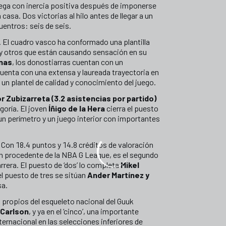
llega con inercia positiva después de imponerse
 casa. Dos victorias al hilo antes de llegar a un
uentros: seis de seis.
. El cuadro vasco ha conformado una plantilla
y otros que están causando sensación en su
nas
, los donostiarras cuentan con un
uenta con una extensa y laureada trayectoria en
e un plantel de calidad y conocimiento del juego.
r Zubizarreta (3.2 asistencias por partido)
goría. El joven
Íñigo de la Hera
cierra el puesto
un perímetro y un juego interior con importantes
. Con 18.4 puntos y 14.8 créditos de valoración
án procedente de la NBA G League, es el segundo
rrera. El puesto de ‘dos’ lo completa
Mikel
el puesto de tres se sitúan
Ander Martínez y
sa.
 propios del esqueleto nacional del Guuk
 Carlson
, y ya en el ‘cinco’, una importante
ternacional en las selecciones inferiores de