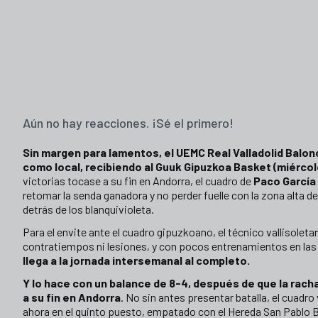
Aún no hay reacciones. ¡Sé el primero!
Sin margen para lamentos, el UEMC Real Valladolid Balonc
como local, recibiendo al Guuk Gipuzkoa Basket (miércol
victorias tocase a su fin en Andorra, el cuadro de
Paco García
retomar la senda ganadora y no perder fuelle con la zona alta de
detrás de los blanquivioleta.
Para el envite ante el cuadro gipuzkoano, el técnico vallisoletan
contratiempos ni lesiones, y con pocos entrenamientos en las
llega a la jornada intersemanal al completo.
Y lo hace con un balance de 8-4, después de que la rach
a su fin en Andorra
. No sin antes presentar batalla, el cuadro 
ahora en el quinto puesto, empatado con el Hereda San Pablo B