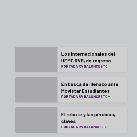
Los internacionales del
UEMC RVB, de regreso
PORTADA RV BALONCESTO
En busca del llenazo ante
Movistar Estudiantes
PORTADA RV BALONCESTO
El rebote y las pérdidas,
claves
PORTADA RV BALONCESTO