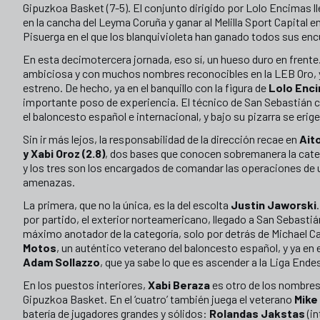
Gipuzkoa Basket (7-5). El conjunto dirigido por Lolo Encimas 
en la cancha del Leyma Coruña y ganar al Melilla Sport Capital en
Pisuerga en el que los blanquivioleta han ganado todos sus enc
En esta decimotercera jornada, eso sí, un hueso duro en frente
ambiciosa y con muchos nombres reconocibles en la LEB Oro, 
estreno. De hecho, ya en el banquillo con la figura de
Lolo Enci
importante poso de experiencia. El técnico de San Sebastián c
el baloncesto español e internacional, y bajo su pizarra se erig
Sin ir más lejos, la responsabilidad de la dirección recae en
Aito
y Xabi Oroz (2.8)
, dos bases que conocen sobremanera la cate
y los tres son los encargados de comandar las operaciones de 
amenazas.
La primera, que no la única, es la del escolta
Justin Jaworski
por partido, el exterior norteamericano, llegado a San Sebasti
máximo anotador de la categoría, solo por detrás de Michael Ca
Motos
, un auténtico veterano del baloncesto español, y ya en 
Adam Sollazzo
, que ya sabe lo que es ascender a la Liga Ende
En los puestos interiores,
Xabi Beraza
es otro de los nombres
Gipuzkoa Basket. En el ‘cuatro’ también juega el veterano
Mike
batería de jugadores grandes y sólidos:
Rolandas Jakstas
(in