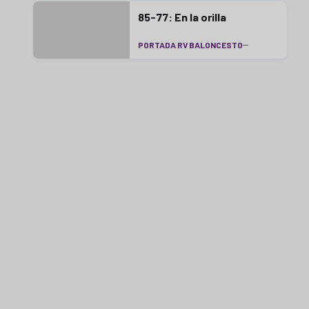
85-77: En la orilla
PORTADA RV BALONCESTO