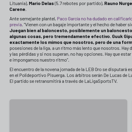
Lituania),
Mario Delas
(5.7 rebotes por partido),
Rauno Nurg
Carene
.
Ante semejante plantel,
Paco García no ha dudado en calificarlo
previa
. “Vienen con un bagaje importante y el hecho de haber si
Juegan bien al baloncesto, posiblemente un baloncest
algunas cosas, pero tremendamente efectivo. Guuk Gip
exactamente los mimos que nosotros, pero de una form
posesiones de la liga, a un ritmo más lento que nosotros. Hay
y las pérdidas y si nos superan, no hay opciones. Hay que esta
e impongamos nuestro ritmo”.
El encuentro de la novena jornada de la LEB Oro se disputará e
en el Polideportivo Pisuerga. Los árbitros serán De Lucas de L
El partido se retransmitirá a través de LaLigaSportsTV.