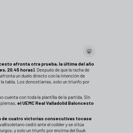
esto afronta otra prueba, la última del año
es, 20.45 horas)
. Después de que la racha de
afronta un duelo directo con la intención de
 la tabla. Los donostiarras, solo un triunfo por
o cuenta con toda la plantilla de la partida. Sin
 piernas,
el UEMC Real Valladolid Baloncesto
a de cuatro victorias consecutivas tocase
vallisoletano cedió ante el colíder y se sitúa
urgos, y solo un triunfo por encima del Guuk