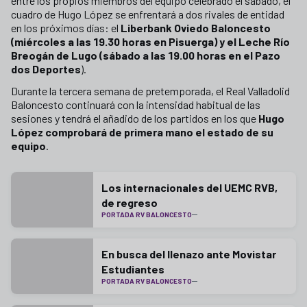
entre los propios miembros del equipo celebrado el sábado, el
cuadro de Hugo López se enfrentará a dos rivales de entidad
en los próximos días: el
Liberbank Oviedo Baloncesto
(miércoles a las 19.30 horas en Pisuerga) y el Leche Río
Breogán de Lugo (sábado a las 19.00 horas en el Pazo
dos Deportes
).
Durante la tercera semana de pretemporada, el Real Valladolid
Baloncesto continuará con la intensidad habitual de las
sesiones y tendrá el añadido de los partidos en los que
Hugo
López comprobará de primera mano el estado de su
equipo
.
Los internacionales del UEMC RVB,
de regreso
PORTADA RV BALONCESTO
En busca del llenazo ante Movistar
Estudiantes
PORTADA RV BALONCESTO