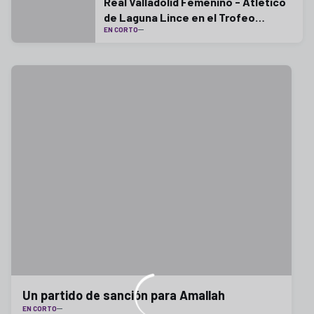
Real Valladolid Femenino - Atlético
de Laguna Lince en el Trofeo
EN CORTO
Diputación
Un partido de sanción para Amallah
EN CORTO