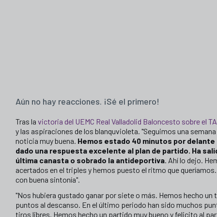
Aún no hay reacciones. ¡Sé el primero!
Tras la
victoria del UEMC Real Valladolid Baloncesto sobre el T
y las aspiraciones de los blanquvioleta. "Seguimos una semana
noticia muy buena.
Hemos estado 40 minutos por delante 
dado una respuesta excelente al plan de partido. Ha sali
última canasta o sobrado la antideportiva
. Ahí lo dejo. 
acertados en el triples y hemos puesto el ritmo que queríamos.
con buena sintonía".
"Nos hubiera gustado ganar por siete o más. Hemos hecho un t
puntos al descanso. En el último periodo han sido muchos punt
tiros libres. Hemos hecho un partido muy bueno y felicito al pa