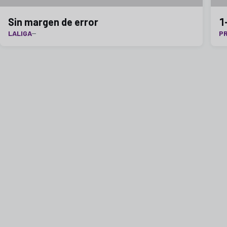
Sin margen de error
1
LALIGA
P