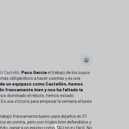
AU Castelló
,
Paco García
el trabajo de los suyos
 más obligándoos a hacer cuentas y es una
de un equipazo como Castellón, hemos
do francamente bien y nos ha faltado la
Hemos dominado el rebote, hemos estado
 Es una victoria para empezar la semana el lunes
rabajo francamente bueno para dejarlos en 31
os en contra, pero con triples bien defendidos y
rtido, ganar a un equipo como TAU no es fácil. No