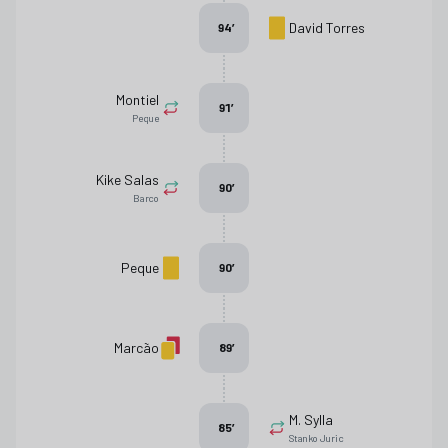
David Torres
94
’
Montiel
91
’
Peque
Kike Salas
90
’
Barco
Peque
90
’
Marcão
89
’
M. Sylla
85
’
Stanko Juric