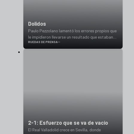
Dolidos
Paulo Pezzolano lamentó los errores propios que
le impidieron llevarse un resultado que estaban
RUEDAS DE PRENSA
convencidos de conseguir en Sevilla
2-1: Esfuerzo que se va de vacío
El Real Valladolid crece en Sevilla, donde