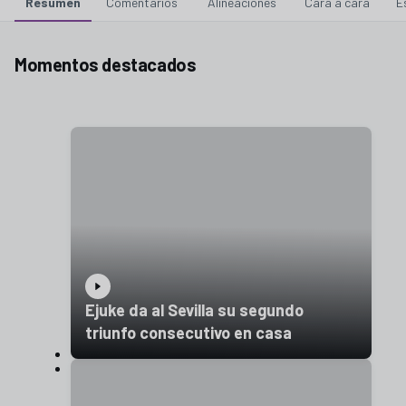
Resumen
Comentarios
Alineaciones
Cara a cara
E
Momentos destacados
Ejuke da al Sevilla su segundo
triunfo consecutivo en casa