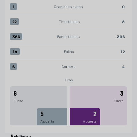
1
0
Ocasiones claras
Ocasiones claras:Sevilla FC 1 versus Real Valladolid CF 0
22
8
Tiros totales
Tiros totales:Sevilla FC 22 versus Real Valladolid CF 8
366
306
Pases totales
Pases totales:Sevilla FC 366 versus Real Valladolid CF 306
14
12
Faltas
Faltas:Sevilla FC 14 versus Real Valladolid CF 12
6
4
Corners
Corners:Sevilla FC 6 versus Real Valladolid CF 4
Tiros
6
3
Fuera
Fuera
5
2
A puerta
A puerta