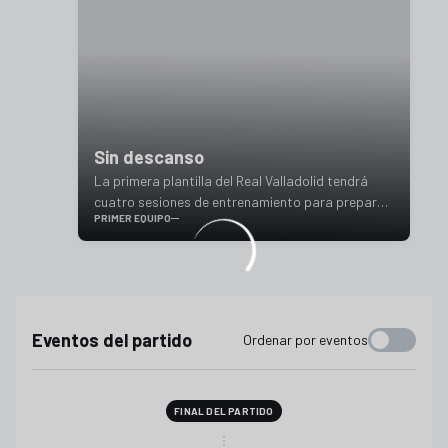
Sin descanso
La primera plantilla del Real Valladolid tendrá
cuatro sesiones de entrenamiento para preparar
PRIMER EQUIPO
el doble duelo ante Sevilla Fútbol Club y Real Club
Deportivo Mallorca
Eventos del partido
Ordenar por eventos
FINAL DEL PARTIDO