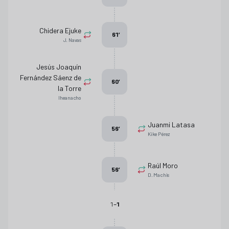
Chidera Ejuke
61
’
J. Navas
Jesús Joaquín
Fernández Sáenz de
60
’
la Torre
Iheanacho
Juanmi Latasa
56
’
Kike Pérez
Raúl Moro
56
’
D. Machis
-
1
1