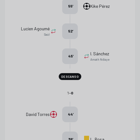
Kike Pérez
55
’
Lucien Agoumé
52
’
Saúl
I. Sánchez
45
’
Amath Ndiaye
DESCANSO
-
1
0
David Torres
44
’
L. Rosa
36
’