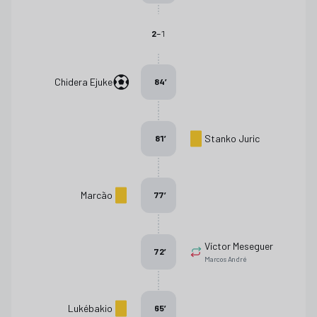
-
2
1
Chidera Ejuke
84
’
Stanko Juric
81
’
Marcão
77
’
Víctor Meseguer
72
’
Marcos André
Lukébakio
65
’