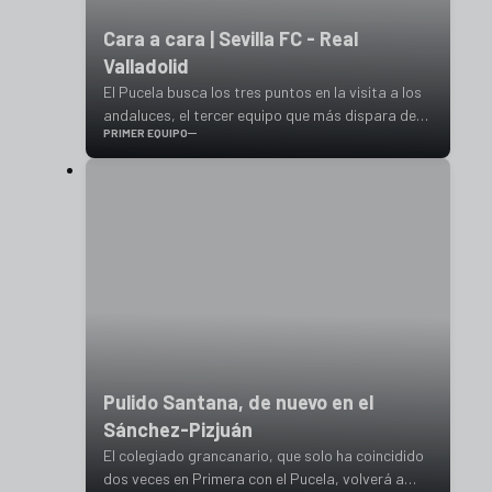
Cara a cara | Sevilla FC - Real
Valladolid
El Pucela busca los tres puntos en la visita a los
andaluces, el tercer equipo que más dispara de
PRIMER EQUIPO
toda Primera División
Pulido Santana, de nuevo en el
Sánchez-Pizjuán
El colegiado grancanario, que solo ha coincidido
dos veces en Primera con el Pucela, volverá a