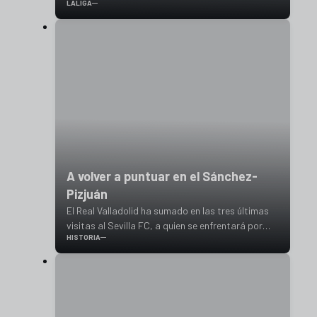
LALIGA
dirigir un partido entre Sevilla FC y Real Valladolid
A volver a puntuar en el Sánchez-
Pizjuán
El Real Valladolid ha sumado en las tres últimas
visitas al Sevilla FC, a quien se enfrentará por
HISTORIA
cuadragésima quinta vez en Primera