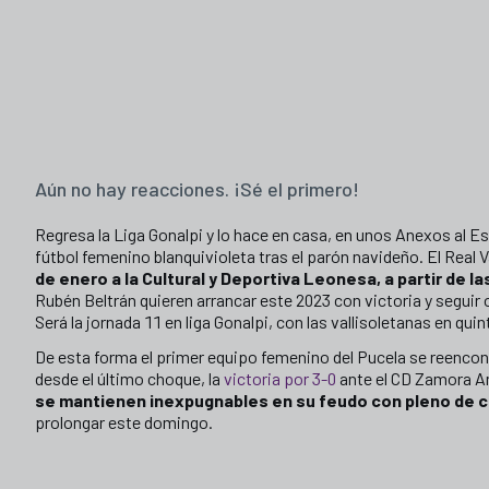
Aún no hay reacciones. ¡Sé el primero!
Regresa la Liga Gonalpi y lo hace en casa, en unos Anexos al Est
fútbol femenino blanquivioleta tras el parón navideño. El Real 
de enero a la Cultural y Deportiva Leonesa, a partir de la
Rubén Beltrán quieren arrancar este 2023 con victoria y seguir 
Será la jornada 11 en liga Gonalpi, con las vallisoletanas en quin
De esta forma el primer equipo femenino del Pucela se reencon
desde el último choque, la
victoria por 3-0
ante el CD Zamora A
se mantienen inexpugnables en su feudo con pleno de c
prolongar este domingo.