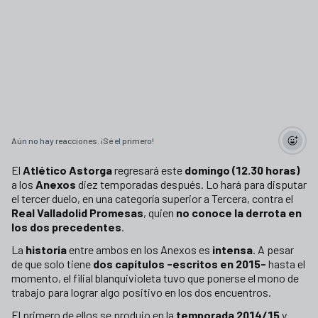
Aún no hay reacciones. ¡Sé el primero!
El
Atlético Astorga
regresará este
domingo (12.30 horas)
a los
Anexos
diez temporadas después. Lo hará para disputar
el tercer duelo, en una categoría superior a Tercera, contra el
Real Valladolid Promesas
, quien
no conoce la derrota en
los dos precedentes
.
La
historia
entre ambos en los Anexos es
intensa
. A pesar
de que solo tiene
dos capítulos -escritos en 2015-
hasta el
momento, el filial blanquivioleta tuvo que ponerse el mono de
trabajo para lograr algo positivo en los dos encuentros.
El primero de ellos se produjo en la
temporada 2014/15
y