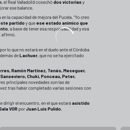
n
, el Real Valladolid cosechó
dos victorias
y
orar ese balance.
 en la capacidad de mejora del Pucela. “Yo creo
ste partido
y que
ese estado anímico que
onto
, a base de tener esa responsabilidad y esa
, afirmó.
or lo que no estará en el duelo ante el Córdoba
además de
Lachuer
, que no se ha ejercitado
orres, Ramón Martínez, Tenés, Meseguer,
 Sanseviero, Chuki, Ponceau, Peter,
tres principales novedades son las de
a vez tras haber completado varias sesiones con
 dirigir el encuentro, en el que estará
asistido
Sala VOR
por
Juan Luis Pulido
.