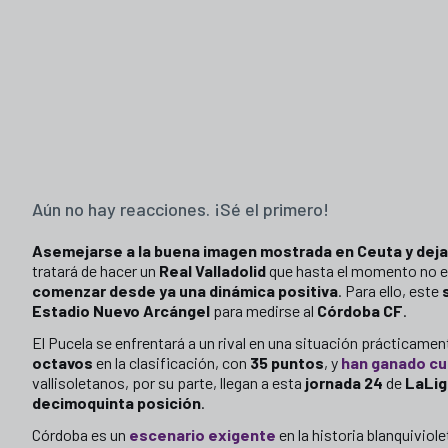
Aún no hay reacciones. ¡Sé el primero!
Asemejarse a la buena imagen mostrada en Ceuta y dejar 
tratará de hacer un
Real Valladolid
que hasta el momento no e
comenzar desde ya una dinámica positiva
. Para ello, este
Estadio Nuevo Arcángel
para medirse al
Córdoba CF
.
El Pucela
se enfrentará a un rival en una situación prácticame
octavos
en la clasificación, con
35 puntos
, y
han ganado cua
vallisoletanos, por su parte, llegan a esta
jornada 24
de
LaLig
decimoquinta posición
.
Córdoba es un
escenario exigente
en la historia blanquiviole