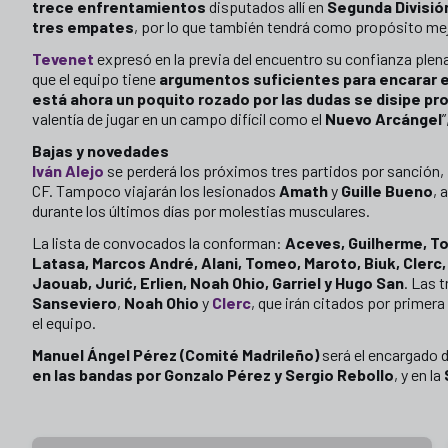
trece enfrentamientos
disputados allí en
Segunda Divisió
tres empates
, por lo que también tendrá como propósito mej
Tevenet
expresó en la previa del encuentro su confianza plena
que el equipo tiene
argumentos suficientes para encarar e
está ahora un poquito rozado por las dudas se disipe pr
valentía de jugar en un campo difícil como el
Nuevo Arcángel
”
Bajas y novedades
Iván Alejo
se perderá los próximos tres partidos por sanción, p
CF. Tampoco viajarán los lesionados
Amath
y
Guille Bueno
, 
durante los últimos días por molestias musculares.
La lista de convocados la conforman:
Aceves, Guilherme, T
Latasa, Marcos André, Alani, Tomeo, Maroto, Biuk, Clerc,
Jaouab, Jurić, Erlien, Noah Ohio, Garriel y Hugo San
. Las 
Sanseviero
,
Noah Ohio
y
Clerc
, que irán citados por primer
el equipo.
Manuel Ángel Pérez (Comité Madrileño)
será el encargado de
en las bandas por Gonzalo Pérez y Sergio Rebollo
, y en la