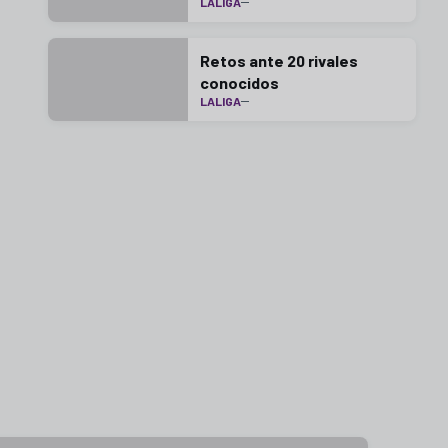
LALIGA
Psicología de Canteras
LaLiga
Retos ante 20 rivales
conocidos
LALIGA