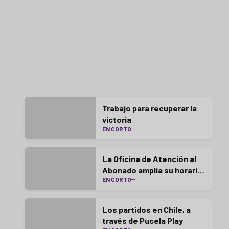
Trabajo para recuperar la
victoria
EN CORTO
La Oficina de Atención al
Abonado amplía su horario
EN CORTO
este lunes
Los partidos en Chile, a
través de Pucela Play