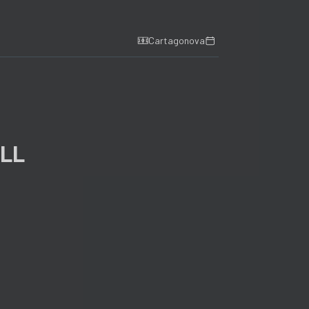
Cartagonova
LL