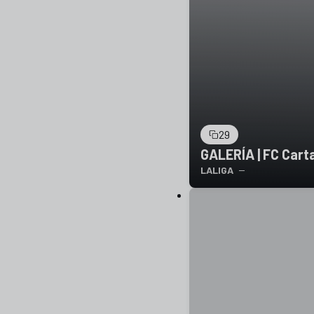
29
GALERÍA | FC Cart
LALIGA