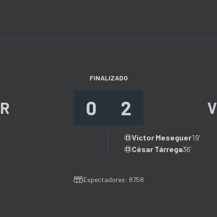
FINALIZADO
0
2
AR
V
Víctor Meseguer
19’
César Tárrega
36’
Espectadores: 8758