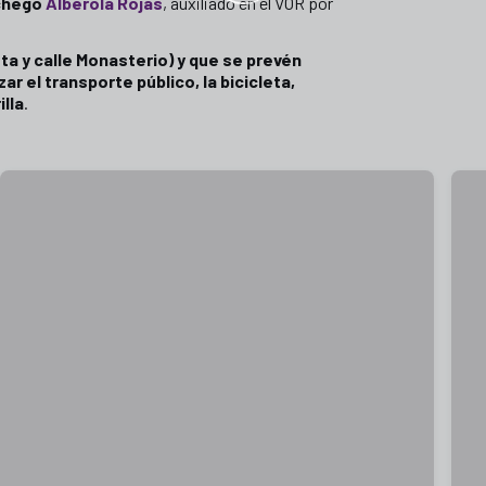
chego
Alberola Rojas
, auxiliado en el VOR por
ta y calle Monasterio) y que se prevén
izar el transporte público, la bicicleta,
illa
.