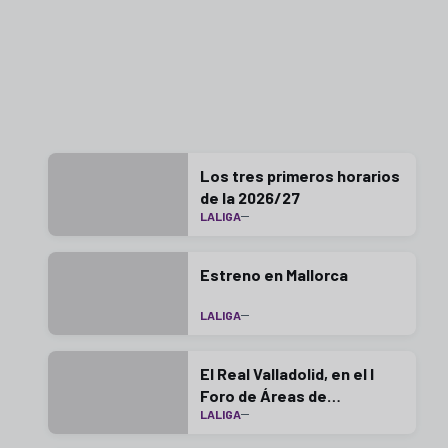
Los tres primeros horarios
de la 2026/27
LALIGA
Estreno en Mallorca
LALIGA
El Real Valladolid, en el I
Foro de Áreas de
LALIGA
Psicología de Canteras
LaLiga