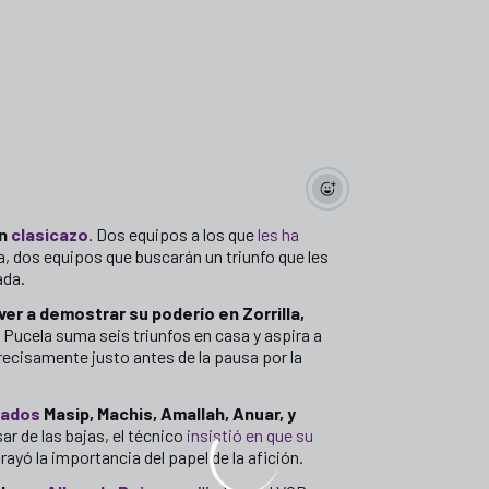
n
clasicazo
. Dos equipos a los que
les ha
a, dos equipos que buscarán un triunfo que les
ada.
ver a demostrar su poderío en Zorrilla,
l Pucela suma seis triunfos en casa y aspira a
recisamente justo antes de la pausa por la
nados
Masip, Machis, Amallah, Anuar, y
sar de las bajas, el técnico
insistió en que su
rayó la importancia del papel de la afición.