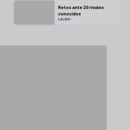
Retos ante 20 rivales
conocidos
LALIGA